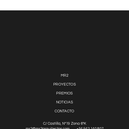
MR2
PROYECTOS
PREMIOS
NOTICIAS
CONTACTO
C/ Castilla, Nº19 Zona 6ºK
mr2@mr2arquitectos.com
+34 942 140 807